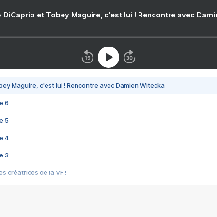
 DiCaprio et Tobey Maguire, c'est lui ! Rencontre avec Dam
bey Maguire, c'est lui ! Rencontre avec Damien Witecka
e 6
e 5
e 4
e 3
s créatrices de la VF !
e 2
e 1