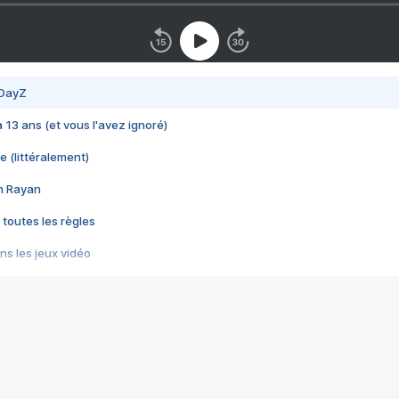
 DayZ
 a 13 ans (et vous l'avez ignoré)
e (littéralement)
im Rayan
 toutes les règles
s les jeux vidéo
us choquant de Rockstar ? - Le scandale BULLY
e plus moche de Steam
du RÊVE tourne au CAUCHEMAR
pendant 8 heures