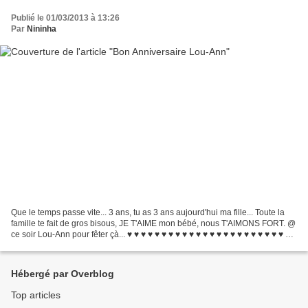
Publié le 01/03/2013 à 13:26
Par
Nininha
Que le temps passe vite... 3 ans, tu as 3 ans aujourd'hui ma fille... Toute la
famille te fait de gros bisous, JE T'AIME mon bébé, nous T'AIMONS FORT. @
ce soir Lou-Ann pour fêter çà... ♥ ♥ ♥ ♥ ♥ ♥ ♥ ♥ ♥ ♥ ♥ ♥ ♥ ♥ ♥ ♥ ♥ ♥ ♥ ♥ ♥ ♥ ♥ ♥ ♥
♥ ♥ ♥ ♥ ♥ ♥ ♥ ♥...
Hébergé par Overblog
Top articles