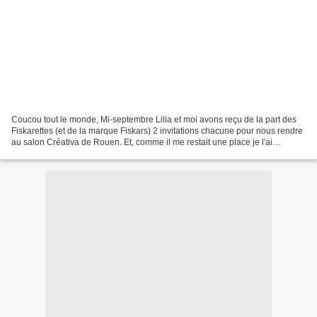
Coucou tout le monde, Mi-septembre Lilia et moi avons reçu de la part des
Fiskarettes (et de la marque Fiskars) 2 invitations chacune pour nous rendre
au salon Créativa de Rouen. Et, comme il me restait une place je l'ai
proposée autour de moi, et j'ai...