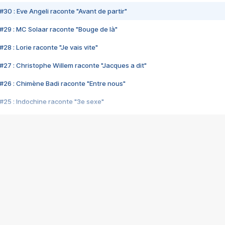
#30 : Eve Angeli raconte "Avant de partir"
#29 : MC Solaar raconte "Bouge de là"
28 : Lorie raconte "Je vais vite"
#27 : Christophe Willem raconte "Jacques a dit"
#26 : Chimène Badi raconte "Entre nous"
#25 : Indochine raconte "3e sexe"
#24 : Zaho raconte "C'est chelou"
#23 : Patrick Bruel raconte "Au café des délices"
#22 : Kyo raconte "Le chemin"
#21 : Nolwenn Leroy raconte "Cassé"
#20 : Patrick Hernandez raconte "Born to be alive"
#19 : Lorie raconte "Près de moi"