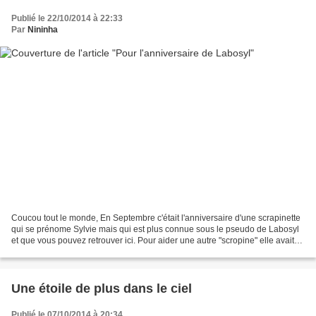
Publié le 22/10/2014 à 22:33
Par
Nininha
Coucou tout le monde, En Septembre c'était l'anniversaire d'une scrapinette
qui se prénome Sylvie mais qui est plus connue sous le pseudo de Labosyl
et que vous pouvez retrouver ici. Pour aider une autre "scropine" elle avait
demandé de ne rien envoyer...
Une étoile de plus dans le ciel
Publié le 07/10/2014 à 20:34