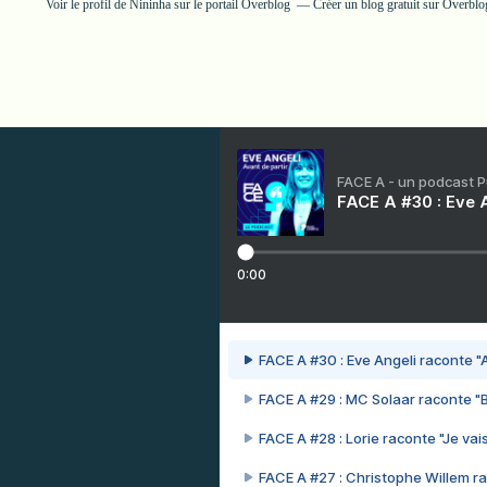
Voir le profil de
Nininha
sur le portail Overblog
Créer un blog gratuit sur Overblo
FACE A - un podcast 
FACE A #30 : Eve A
0:00
FACE A #30 : Eve Angeli raconte "A
FACE A #29 : MC Solaar raconte "
FACE A #28 : Lorie raconte "Je vais
FACE A #27 : Christophe Willem ra