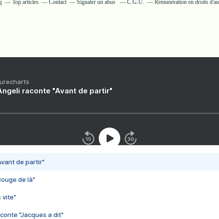
g
Top articles
Contact
Signaler un abus
C.G.U.
Rémunération en droits d'au
Purecharts
ngeli raconte "Avant de partir"
vant de partir"
Bouge de là"
 vite"
conte "Jacques a dit"